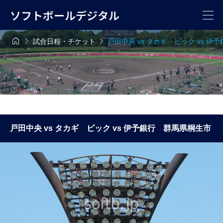
ソフトボールデジタル



試合日程・チケット
戸田中央 vs タカギ ビック vs 
戸田中央 vs タカギ ビック vs 伊予銀行 群馬県桐生市