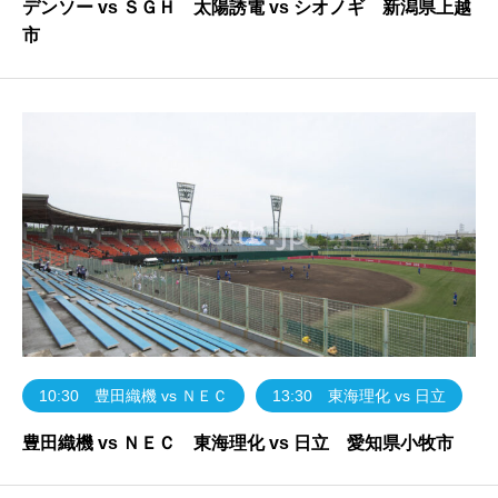
デンソー vs ＳＧＨ 太陽誘電 vs シオノギ 新潟県上越
市
10:30 豊田織機 vs ＮＥＣ
13:30 東海理化 vs 日立
豊田織機 vs ＮＥＣ 東海理化 vs 日立 愛知県小牧市