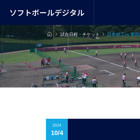
ソフトボールデジタル



試合日程・チケット
日本精工vs 豊
2024
10/4