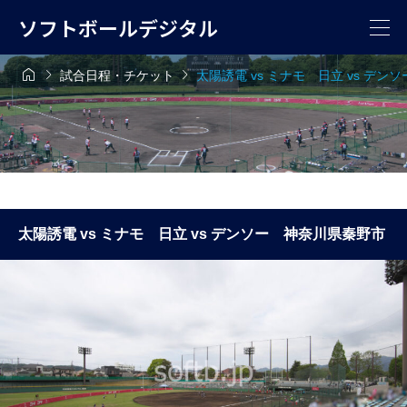
ソフトボールデジタル



試合日程・チケット
太陽誘電 vs ミナモ 日立 vs デ
太陽誘電 vs ミナモ 日立 vs デンソー 神奈川県秦野市