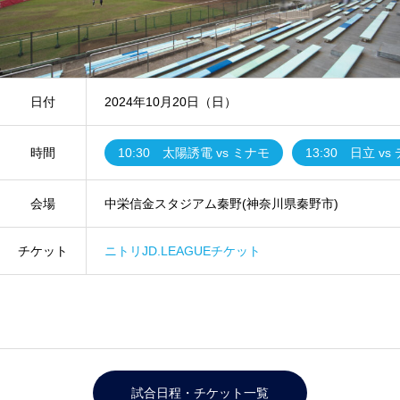
日付
2024年10月20日（日）
時間
10:30 太陽誘電 vs ミナモ
13:30 日立 v
会場
中栄信金スタジアム秦野(神奈川県秦野市)
チケット
ニトリJD.LEAGUEチケット
試合日程・チケット一覧