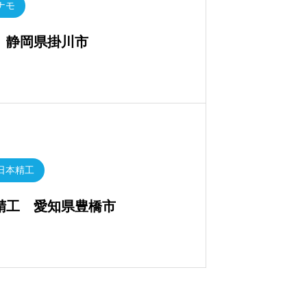
ミナモ
モ 静岡県掛川市
 日本精工
本精工 愛知県豊橋市