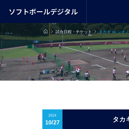
ソフトボールデジタル



試合日程・チケット
タカギ vs シ
2024
タカギ
10/27