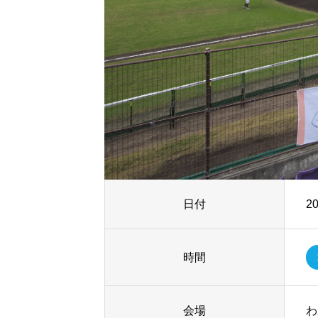
日付
2
時間
会場
わ