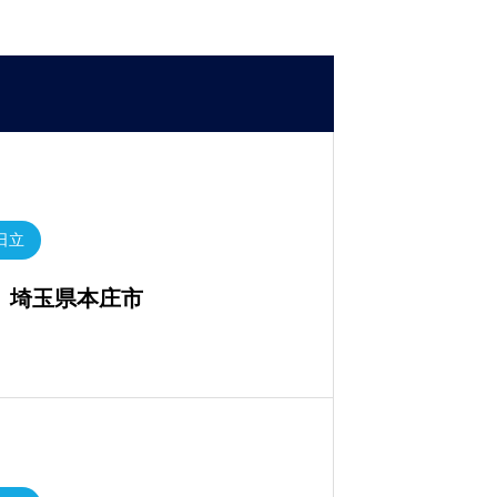
 日立
立 埼玉県本庄市