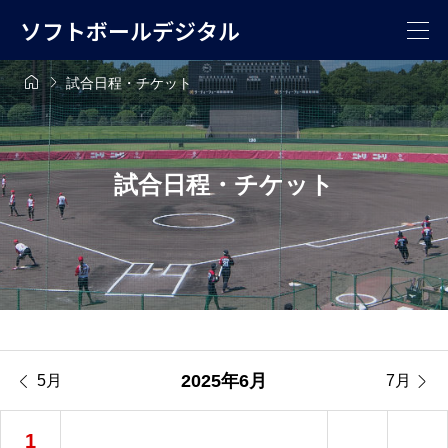
ソフトボールデジタル


試合日程・チケット
試合日程・チケット


2025年6月
5月
7月
1