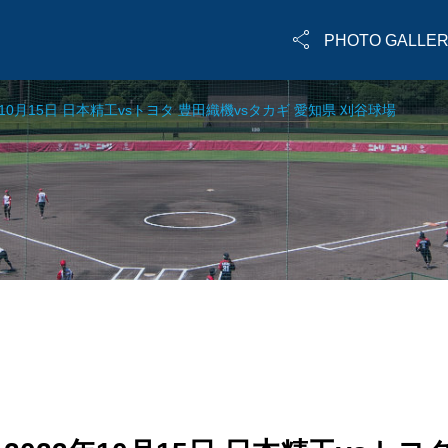

PHOTO GALLE
年10月15日 日本精工vsトヨタ 豊田織機vsタカギ 愛知県 刈谷球場