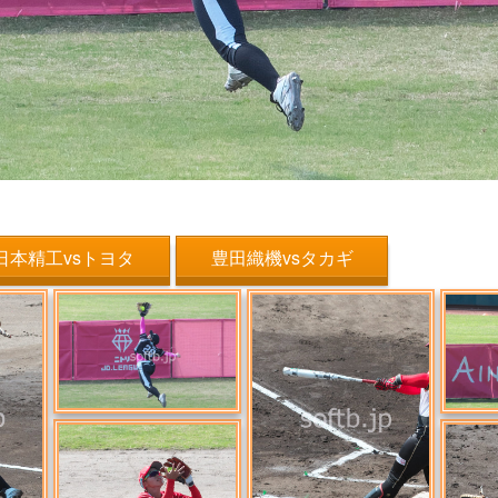
日本精工vsトヨタ
豊田織機vsタカギ