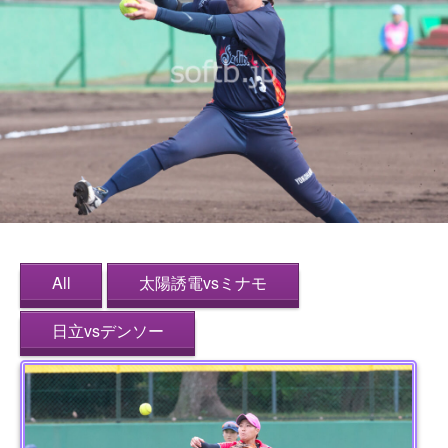
All
太陽誘電vsミナモ
日立vsデンソー