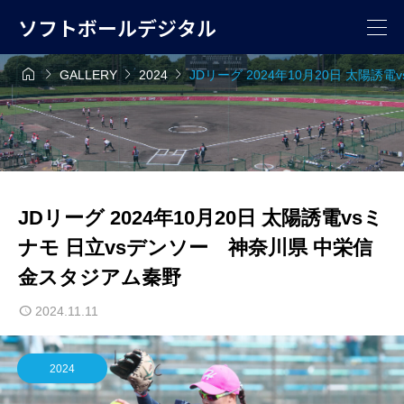
ソフトボールデジタル




GALLERY
2024
JDリーグ 2024年10月20日 太陽
JDリーグ 2024年10月20日 太陽誘電vsミ
ナモ 日立vsデンソー 神奈川県 中栄信
金スタジアム秦野
2024.11.11
2024